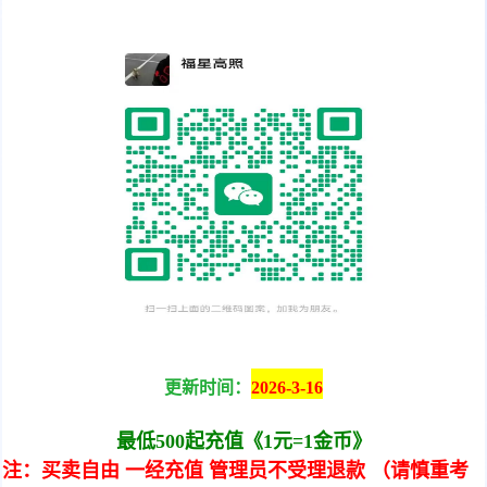
更新时间：
2026-3-16
最低500起充值《1元=1金币》
注：买卖自由 一经充值 管理员不受理退款 （请慎重考