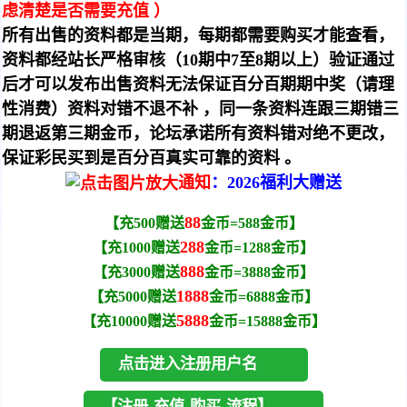
虑清楚是否需要充值 ）
所有出售的资料都是当期，每期都需要购买才能查看，
资料都经站长严格审核（10期中7至8期以上）验证通过
后才可以发布出售资料无法保证百分百期期中奖（请理
性消费）资料对错不退不补 ，同一条资料连跟三期错三
期退返第三期金币，论坛承诺所有资料错对绝不更改，
保证彩民买到是百分百真实可靠的资料 。
通知
：2026福利大赠送
88
【充500赠送
金币=588金币】
2
88
【充1000赠送
金币=1288金币】
888
【充3000赠送
金币=3888金币】
1
888
【充5000赠送
金币
=6888金币】
5888
【充10000赠送
金币=15888金币】
点击进入注册用户名
【注册-充值-购买-流程】