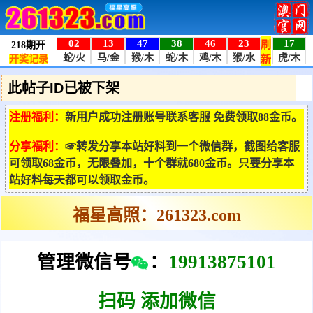
此帖子ID已被下架
注册福利：
新用户成功注册账号联系客服 免费领取88金币。
分享福利：
☞转发分享本站好料到一个微信群，截图给客服
可领取68金币，无限叠加，十个群就680金币。只要分享本
站好料每天都可以领取金币。
福星高照：261323.com
管理微信号
：
19913875101
扫
码 添加微信