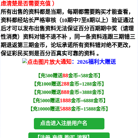
虑清楚是否需要充值 ）
所有出售的资料都是当期，每期都需要购买才能查看，
资料都经站长严格审核（10期中7至8期以上）验证通过
后才可以发布出售资料无法保证百分百期期中奖（请理
性消费）资料对错不退不补 ，同一条资料连跟三期错三
期退返第三期金币，论坛承诺所有资料错对绝不更改，
保证彩民买到是百分百真实可靠的资料 。
通知
：2026福利大赠送
88
【充500赠送
金币=588金币】
2
88
【充1000赠送
金币=1288金币】
888
【充3000赠送
金币=3888金币】
1
888
【充5000赠送
金币
=6888金币】
5888
【充10000赠送
金币=15888金币】
点击进入注册用户名
【注册-充值-购买-流程】