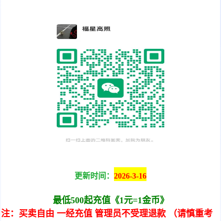
更新时间：
2026-3-16
最低500起充值《1元=1金币》
注：买卖自由 一经充值 管理员不受理退款 （请慎重考