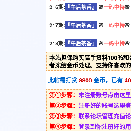
216期:
『午后茶香』
🌸
一码中特

217期:
『午后茶香』
🌸
一码中特

218期:
『午后茶香』
🌸
一码中特
🌸
本站担保购买高手资料100％
者冻结金币处理。支持你喜欢的
此帖需打赏
8800
金币，已有
40
第①步骤：
未注册账号点击这里
第②步骤：
注册好的账号这里登
第③步骤：
联系论坛管理充值论
第④步骤：
登录到你注册好的用