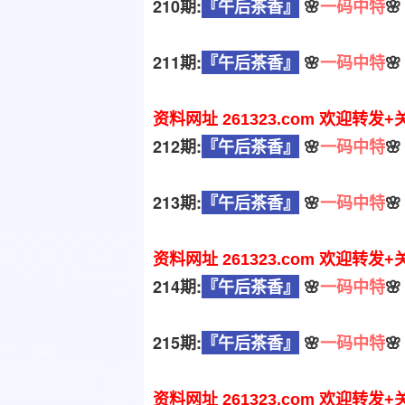
210期:
『午后茶香』
🌸
一码中特

211期:
『午后茶香』
🌸
一码中特

资料网址 261323.com 欢迎转发+
212期:
『午后茶香』
🌸
一码中特

213期:
『午后茶香』
🌸
一码中特

资料网址 261323.com 欢迎转发+
214期:
『午后茶香』
🌸
一码中特

215期:
『午后茶香』
🌸
一码中特

资料网址 261323.com 欢迎转发+