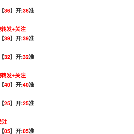
【
36
】开:
36
准
迎转发+关注
【
39
】开:
39
准
【
32
】开:
32
准
迎转发+关注
【
40
】开:
40
准
【
25
】开:
25
准
关注
【
05
】开:
05
准