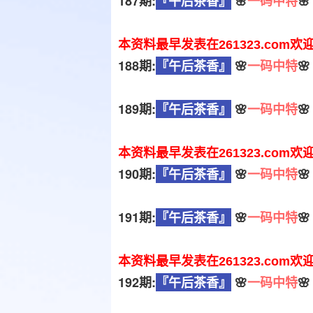
187期:
『午后茶香』
🌸
一码中特

本资料最早发表在261323.com欢
188期:
『午后茶香』
🌸
一码中特

189期:
『午后茶香』
🌸
一码中特

本资料最早发表在261323.com欢
190期:
『午后茶香』
🌸
一码中特

191期:
『午后茶香』
🌸
一码中特

本资料最早发表在261323.com欢
192期:
『午后茶香』
🌸
一码中特
