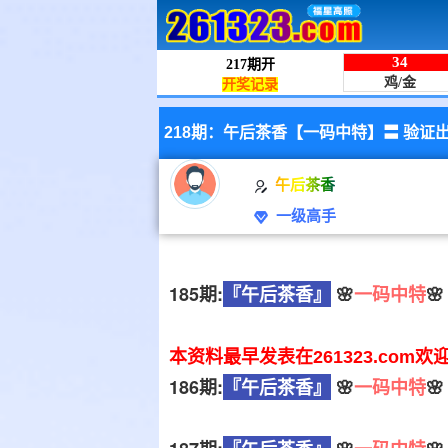
218期：午后茶香【一码中特】〓 验证
午后茶香
一级高手
185期:
『午后茶香』
🌸
一码中特

本资料最早发表在261323.com欢
186期:
『午后茶香』
🌸
一码中特
