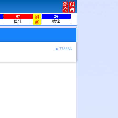
778533