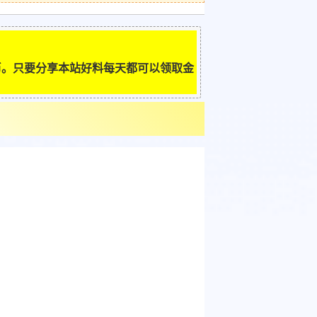
币。只要分享本站好料每天都可以领取金