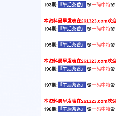
193期:
『午后茶香』
🌸
一码中特

本资料最早发表在261323.com欢
194期:
『午后茶香』
🌸
一码中特

195期:
『午后茶香』
🌸
一码中特

本资料最早发表在261323.com欢
196期:
『午后茶香』
🌸
一码中特

197期:
『午后茶香』
🌸
一码中特

本资料最早发表在261323.com欢
198期:
『午后茶香』
🌸
一码中特
