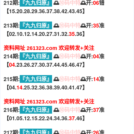
212期:
『九九归原』
🌅
⑩码中特
🌅开:
06
错
【15.20.28.29.36.37.38.42.43.45】
213期:
『九九归原』
🌅
⑩码中特
🌅开:
35
准
【02.10.12.14.20.27.31.32.
35
.36】
资料网址 261323.com 欢迎转发+关注
214期:
『九九归原』
🌅
⑩码中特
🌅开:
04
准
【
04
.23.26.27.30.37.44.45.46.47】
215期:
『九九归原』
🌅
⑩码中特
🌅开:
14
准
【04.
14
.25.32.36.38.39.40.41.47】
资料网址 261323.com 欢迎转发+关注
216期:
『九九归原』
🌅
⑩码中特
🌅开:
37
准
【01.05.12.15.22.24.34.36.
37
.46】
217期:
『九九归原』
🌅
⑩码中特
🌅开:
26
准