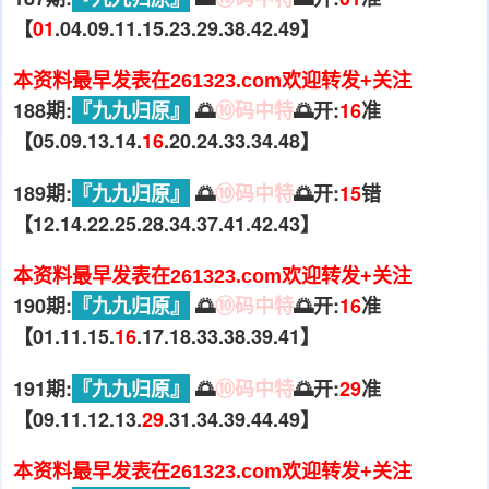
【
01
.04.09.11.15.23.29.38.42.49】
本资料最早发表在261323.com欢迎转发+关注
188期:
『九九归原』
🌅
⑩码中特
🌅开:
16
准
【05.09.13.14.
16
.20.24.33.34.48】
189期:
『九九归原』
🌅
⑩码中特
🌅开:
15
错
【12.14.22.25.28.34.37.41.42.43】
本资料最早发表在261323.com欢迎转发+关注
190期:
『九九归原』
🌅
⑩码中特
🌅开:
16
准
【01.11.15.
16
.17.18.33.38.39.41】
191期:
『九九归原』
🌅
⑩码中特
🌅开:
29
准
【09.11.12.13.
29
.31.34.39.44.49】
本资料最早发表在261323.com欢迎转发+关注