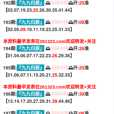
192期:
『九九归原』
🌅
⑩码中特
🌅开:
25
准
【02.07.19.23.
25
.26.30.35.41.44】
193期:
『九九归原』
🌅
⑩码中特
🌅开:
09
准
【02.05.
09
.10.11.19.23.25.31.33】
本资料最早发表在261323.com欢迎转发+关注
194期:
『九九归原』
🌅
⑩码中特
🌅开:
26
准
【01.04.06.07.17.22.23.
26
.29.36】
195期:
『九九归原』
🌅
⑩码中特
🌅开:
25
准
【01.06.07.11.15.20.21.
25
.32.35】
本资料最早发表在261323.com欢迎转发+关注
196期:
『九九归原』
🌅
⑩码中特
🌅开:
39
准
【13.14.17.20.27.29.31.
39
.44.46】
197期:
『九九归原』
🌅
⑩码中特
🌅开:
08
准