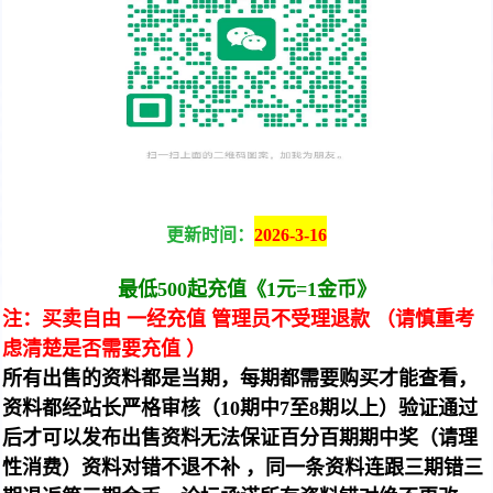
更新时间：
2026-3-16
最低500起充值《1元=1金币》
注：买卖自由 一经充值 管理员不受理退款 （请慎重考
虑清楚是否需要充值 ）
所有出售的资料都是当期，每期都需要购买才能查看，
资料都经站长严格审核（10期中7至8期以上）验证通过
后才可以发布出售资料无法保证百分百期期中奖（请理
性消费）资料对错不退不补 ，同一条资料连跟三期错三