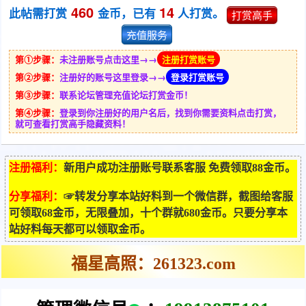
460
14
此帖需打赏
金币，已有
人打赏。
打赏高手
充值服务
第①步骤：
未注册账号点击这里→→
注册打赏账号
第②步骤：
注册好的账号这里登录→→
登录打赏账号
第③步骤：
联系论坛管理充值论坛打赏金币！
第④步骤：
登录到你注册好的用户名后，找到你需要资料点击打赏，
就可查看打赏高手隐藏资料！
注册福利：
新用户成功注册账号联系客服 免费领取88金币。
分享福利：
☞转发分享本站好料到一个微信群，截图给客服
可领取68金币，无限叠加，十个群就680金币。只要分享本
站好料每天都可以领取金币。
福星高照：261323.com