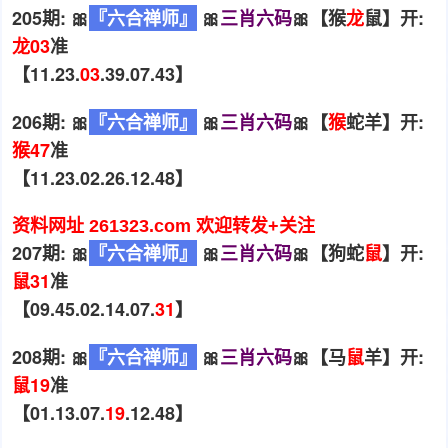
205期: 🎀
『六合禅师』
🎀
三肖六码
🎀【猴
龙
鼠】开:
龙03
准
【11.23.
03
.39.07.43】
206期: 🎀
『六合禅师』
🎀
三肖六码
🎀【
猴
蛇羊】开:
猴47
准
【11.23.02.26.12.48】
资料网址 261323.com 欢迎转发+关注
207期: 🎀
『六合禅师』
🎀
三肖六码
🎀【狗蛇
鼠
】开:
鼠31
准
【09.45.02.14.07.
31
】
208期: 🎀
『六合禅师』
🎀
三肖六码
🎀【马
鼠
羊】开:
鼠19
准
【01.13.07.
19
.12.48】