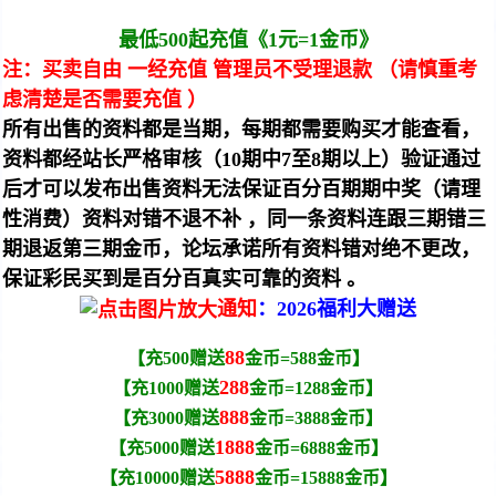
最低500起充值《1元=1金币》
注：买卖自由 一经充值 管理员不受理退款 （请慎重考
虑清楚是否需要充值 ）
所有出售的资料都是当期，每期都需要购买才能查看，
资料都经站长严格审核（10期中7至8期以上）验证通过
后才可以发布出售资料无法保证百分百期期中奖（请理
性消费）资料对错不退不补 ，同一条资料连跟三期错三
期退返第三期金币，论坛承诺所有资料错对绝不更改，
保证彩民买到是百分百真实可靠的资料 。
通知
：2026福利大赠送
88
【充500赠送
金币=588金币】
2
88
【充1000赠送
金币=1288金币】
888
【充3000赠送
金币=3888金币】
1
888
【充5000赠送
金币
=6888金币】
5888
【充10000赠送
金币=15888金币】