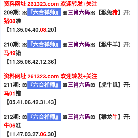
资料网址 261323.com 欢迎转发+关注
209期: 🎀
『六合禅师』
🎀
三肖六码
🎀【猴兔
猪
】开:
猪08
准
【11.35.04.40.
08
.20】
210期: 🎀
『六合禅师』
🎀
三肖六码
🎀【猴牛羊】开:
马49
错
【11.35.06.42.12.36】
资料网址 261323.com 欢迎转发+关注
211期: 🎀
『六合禅师』
🎀
三肖六码
🎀【虎牛鼠】开:
马01
错
【05.41.06.42.31.43】
212期: 🎀
『六合禅师』
🎀
三肖六码
🎀【猴龙
牛
】开:
牛06
准
【11.47.03.27.
06
.30】