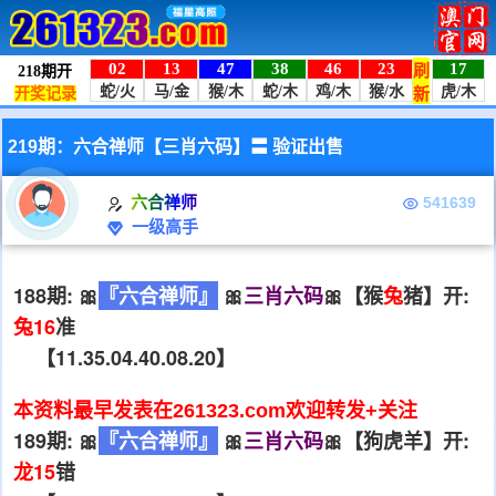
219期：六合禅师【三肖六码】〓 验证出售
六合禅师
541639
一级高手
188期: 🎀
『六合禅师』
🎀
三肖六码
🎀【猴
兔
猪】开:
兔16
准
【11.35.04.40.08.20】
本资料最早发表在261323.com欢迎转发+关注
189期: 🎀
『六合禅师』
🎀
三肖六码
🎀【狗虎羊】开:
龙15
错