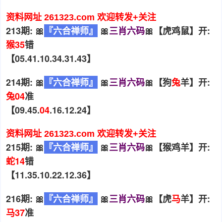
资料网址 261323.com 欢迎转发+关注
213期: 🎀
『六合禅师』
🎀
三肖六码
🎀【虎鸡鼠】开:
猴35
错
【05.41.10.34.31.43】
214期: 🎀
『六合禅师』
🎀
三肖六码
🎀【狗
兔
羊】开:
兔04
准
【09.45.
04
.16.12.24】
资料网址 261323.com 欢迎转发+关注
215期: 🎀
『六合禅师』
🎀
三肖六码
🎀【猴鸡羊】开:
蛇14
错
【11.35.10.22.12.36】
216期: 🎀
『六合禅师』
🎀
三肖六码
🎀【虎
马
羊】开:
马37
准