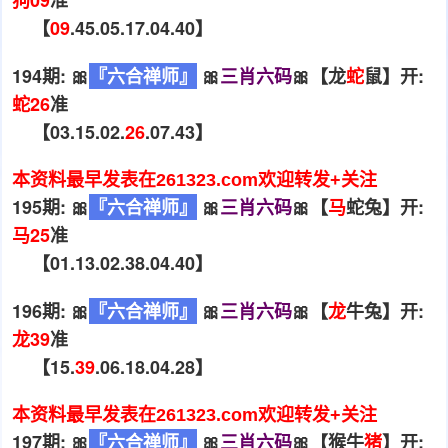
狗09
准
【
09
.45.05.17.04.40】
194期: 🎀
『六合禅师』
🎀
三肖六码
🎀【龙
蛇
鼠】开:
蛇26
准
【03.15.02.
26
.07.43】
本资料最早发表在261323.com欢迎转发+关注
195期: 🎀
『六合禅师』
🎀
三肖六码
🎀【
马
蛇兔】开:
马25
准
【01.13.02.38.04.40】
196期: 🎀
『六合禅师』
🎀
三肖六码
🎀【
龙
牛兔】开:
龙39
准
【15.
39
.06.18.04.28】
本资料最早发表在261323.com欢迎转发+关注
197期: 🎀
『六合禅师』
🎀
三肖六码
🎀【猴牛
猪
】开: