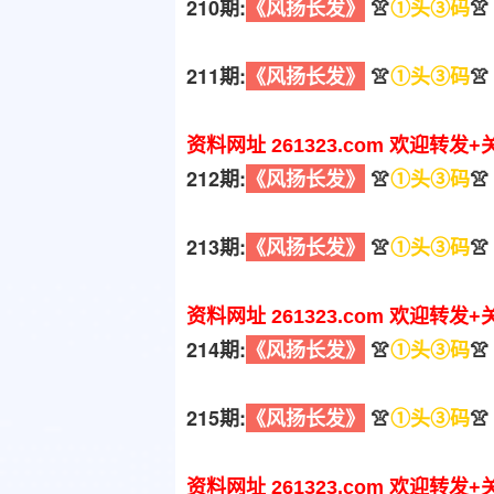
210期:
《风扬长发》
👚
①头③码

211期:
《风扬长发》
👚
①头③码

资料网址 261323.com 欢迎转发+
212期:
《风扬长发》
👚
①头③码

213期:
《风扬长发》
👚
①头③码

资料网址 261323.com 欢迎转发+
214期:
《风扬长发》
👚
①头③码

215期:
《风扬长发》
👚
①头③码

资料网址 261323.com 欢迎转发+