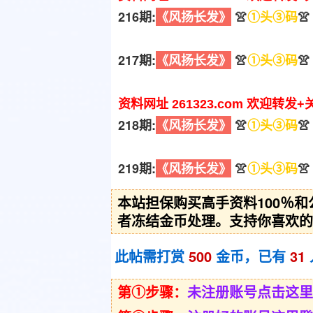
216期:
《风扬长发》
👚
①头③码

217期:
《风扬长发》
👚
①头③码

资料网址 261323.com 欢迎转发+
218期:
《风扬长发》
👚
①头③码

219期:
《风扬长发》
👚
①头③码
👚
本站担保购买高手资料100％
者冻结金币处理。支持你喜欢的
此帖需打赏
500
金币，已有
31
第①步骤：
未注册账号点击这里