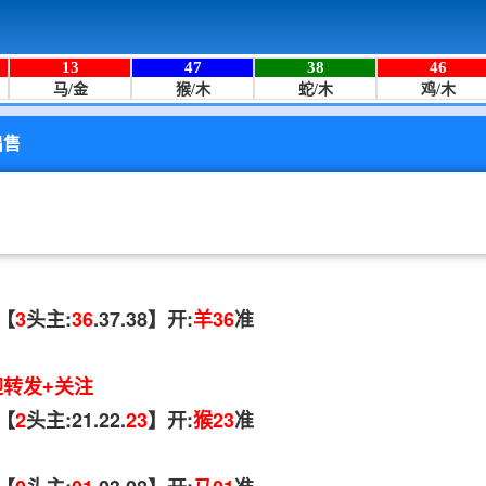
出售
【
3
头主:
36
.37.38】开:
羊36
准
迎转发+关注
【
2
头主:21.22.
23
】开:
猴23
准