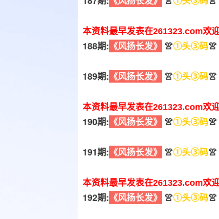
187期:
《风扬长发》
👚
①头③码

本资料最早发表在261323.com欢
188期:
《风扬长发》
👚
①头③码

189期:
《风扬长发》
👚
①头③码

本资料最早发表在261323.com欢
190期:
《风扬长发》
👚
①头③码

191期:
《风扬长发》
👚
①头③码

本资料最早发表在261323.com欢
192期:
《风扬长发》
👚
①头③码
