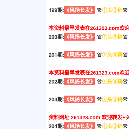
199期:
《风扬长发》
👚
①头③码

本资料最早发表在261323.com欢
200期:
《风扬长发》
👚
①头③码

201期:
《风扬长发》
👚
①头③码

本资料最早发表在261323.com欢
202期:
《风扬长发》
👚
①头③码

203期:
《风扬长发》
👚
①头③码

资料网址 261323.com 欢迎转发+
204期:
《风扬长发》
👚
①头③码
