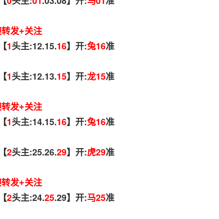
【
0
头主:
01
.03.08】开:
马01
准
迎转发+关注
【
1
头主:12.15.
16
】开:
兔16
准
【
1
头主:12.13.
15
】开:
龙15
准
迎转发+关注
【
1
头主:14.15.
16
】开:
兔16
准
【
2
头主:25.26.
29
】开:
虎29
准
迎转发+关注
【
2
头主:24.
25
.29】开:
马25
准