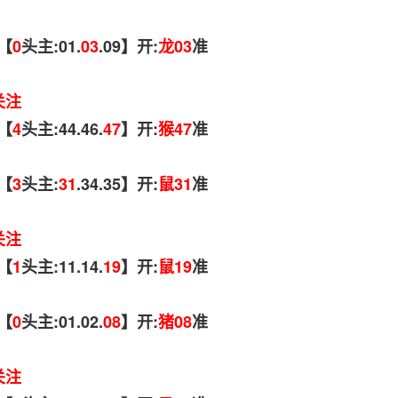
【
0
头主:01.
03
.09】开:
龙03
准
关注
【
4
头主:44.46.
47
】开:
猴47
准
【
3
头主:
31
.34.35】开:
鼠31
准
关注
【
1
头主:11.14.
19
】开:
鼠19
准
【
0
头主:01.02.
08
】开:
猪08
准
关注