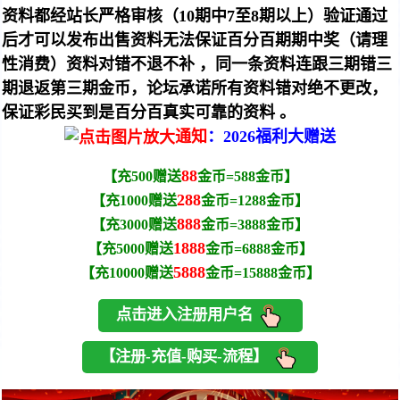
资料都经站长严格审核（10期中7至8期以上）验证通过
后才可以发布出售资料无法保证百分百期期中奖（请理
性消费）资料对错不退不补 ，同一条资料连跟三期错三
期退返第三期金币，论坛承诺所有资料错对绝不更改，
保证彩民买到是百分百真实可靠的资料 。
通知
：2026福利大赠送
88
【充500赠送
金币=588金币】
2
88
【充1000赠送
金币=1288金币】
888
【充3000赠送
金币=3888金币】
1
888
【充5000赠送
金币
=6888金币】
5888
【充10000赠送
金币=15888金币】
点击进入注册用户名
【注册-充值-购买-流程】