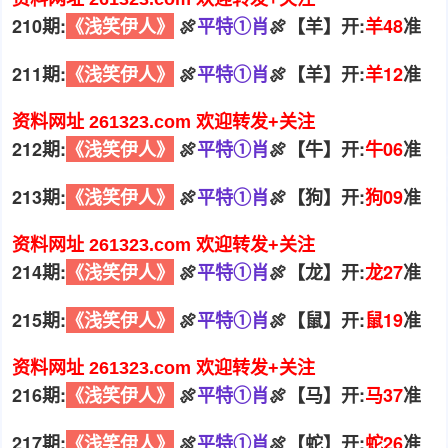
210期:
《浅笑伊人》
🍖
平特①肖
🍖【羊】开:
羊48
准
211期:
《浅笑伊人》
🍖
平特①肖
🍖【羊】开:
羊12
准
资料网址 261323.com 欢迎转发+关注
212期:
《浅笑伊人》
🍖
平特①肖
🍖【牛】开:
牛06
准
213期:
《浅笑伊人》
🍖
平特①肖
🍖【狗】开:
狗09
准
资料网址 261323.com 欢迎转发+关注
214期:
《浅笑伊人》
🍖
平特①肖
🍖【龙】开:
龙27
准
215期:
《浅笑伊人》
🍖
平特①肖
🍖【鼠】开:
鼠19
准
资料网址 261323.com 欢迎转发+关注
216期:
《浅笑伊人》
🍖
平特①肖
🍖【马】开:
马37
准
217期:
《浅笑伊人》
🍖
平特①肖
🍖【蛇】开:
蛇26
准