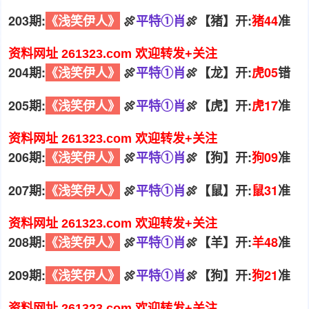
203期:
《浅笑伊人》
🍖
平特①肖
🍖【猪】开:
猪44
准
资料网址 261323.com 欢迎转发+关注
204期:
《浅笑伊人》
🍖
平特①肖
🍖【龙】开:
虎05
错
205期:
《浅笑伊人》
🍖
平特①肖
🍖【虎】开:
虎17
准
资料网址 261323.com 欢迎转发+关注
206期:
《浅笑伊人》
🍖
平特①肖
🍖【狗】开:
狗09
准
207期:
《浅笑伊人》
🍖
平特①肖
🍖【鼠】开:
鼠31
准
资料网址 261323.com 欢迎转发+关注
208期:
《浅笑伊人》
🍖
平特①肖
🍖【羊】开:
羊48
准
209期:
《浅笑伊人》
🍖
平特①肖
🍖【狗】开:
狗21
准
资料网址 261323.com 欢迎转发+关注