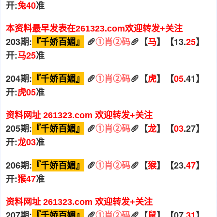
开:
兔40
准
本资料最早发表在261323.com欢迎转发+关注
203期:
『千娇百媚』
🥖
①肖②码
🥖【
马
】【13.
25
】
开:
马25
准
204期:
『千娇百媚』
🥖
①肖②码
🥖【
虎
】【
05
.41】
开:
虎05
准
资料网址 261323.com 欢迎转发+关注
205期:
『千娇百媚』
🥖
①肖②码
🥖【
龙
】【
03
.27】
开:
龙03
准
206期:
『千娇百媚』
🥖
①肖②码
🥖【
猴
】【23.
47
】
开:
猴47
准
资料网址 261323.com 欢迎转发+关注
207期:
『千娇百媚』
🥖
①肖②码
🥖【
鼠
】【07.
31
】