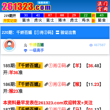
220期：千娇百媚【①肖②码】〓 验证出售
千娇百媚
467587
一级高手
185期:
『千娇百媚』
🥖
①肖②码
🥖【
羊
】【
36
.48】
开:
羊36
准
186期:
『千娇百媚』
🥖
①肖②码
🥖【
猴
】【11.
23
】
开:
猴23
准
本资料最早发表在261323.com欢迎转发+关注
187期:
『千娇百媚』
🥖
①肖②码
🥖【
马
】【
01
.13】