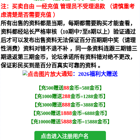
注：买卖自由 一经充值 管理员不受理退款 （请慎重考
虑清楚是否需要充值 ）
所有出售的资料都是当期，每期都需要购买才能查看，
资料都经站长严格审核（10期中7至8期以上）验证通过
后才可以发布出售资料无法保证百分百期期中奖（请理
性消费）资料对错不退不补 ，同一条资料连跟三期错三
期退返第三期金币，论坛承诺所有资料错对绝不更改，
保证彩民买到是百分百真实可靠的资料 。
通知
：2026福利大赠送
88
【充500赠送
金币=588金币】
2
88
【充1000赠送
金币=1288金币】
888
【充3000赠送
金币=3888金币】
1
888
【充5000赠送
金币
=6888金币】
5888
【充10000赠送
金币=15888金币】
点击进入注册用户名