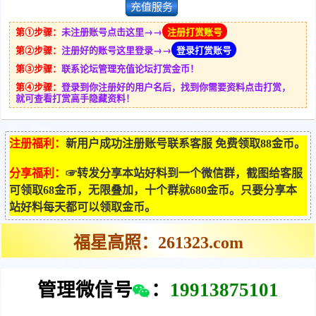
充值服务
第①步骤：
未注册账号点击这里→→
注册打赏账号
第②步骤：
注册好的账号这里登录→→
登录打赏账号
第③步骤：
联系论坛管理充值论坛打赏金币！
第④步骤：
登录到你注册好的用户名后，找到你需要资料点击打赏，
就可查看打赏高手隐藏资料！
注册福利：
新用户成功注册账号联系客服 免费领取88金币。
分享福利：
☞转发分享本站好料到一个微信群，截图给客服
可领取68金币，无限叠加，十个群就680金币。只要分享本
站好料每天都可以领取金币。
福星高照：261323.com
管理微信号
：
19913875101