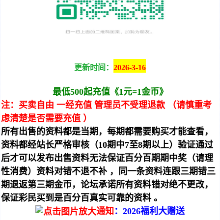
更新时间：
2026-3-16
最低500起充值《1元=1金币》
注：买卖自由 一经充值 管理员不受理退款 （请慎重考
虑清楚是否需要充值 ）
所有出售的资料都是当期，每期都需要购买才能查看，
资料都经站长严格审核（10期中7至8期以上）验证通过
后才可以发布出售资料无法保证百分百期期中奖（请理
性消费）资料对错不退不补 ，同一条资料连跟三期错三
期退返第三期金币，论坛承诺所有资料错对绝不更改，
保证彩民买到是百分百真实可靠的资料 。
通知
：2026福利大赠送