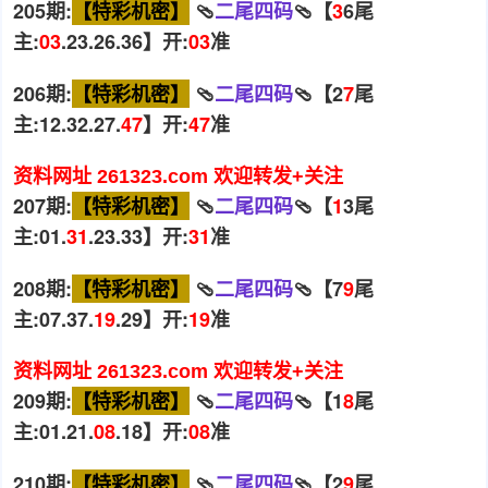
205期:
【特彩机密】
🩴
二尾四码
🩴【
3
6尾
主:
03
.23.26.36】开:
03
准
206期:
【特彩机密】
🩴
二尾四码
🩴【2
7
尾
主:12.32.27.
47
】开:
47
准
资料网址 261323.com 欢迎转发+关注
207期:
【特彩机密】
🩴
二尾四码
🩴【
1
3尾
主:01.
31
.23.33】开:
31
准
208期:
【特彩机密】
🩴
二尾四码
🩴【7
9
尾
主:07.37.
19
.29】开:
19
准
资料网址 261323.com 欢迎转发+关注
209期:
【特彩机密】
🩴
二尾四码
🩴【1
8
尾
主:01.21.
08
.18】开:
08
准
210期:
【特彩机密】
🩴
二尾四码
🩴【2
9
尾