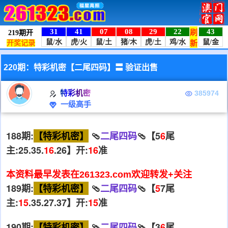
220期：特彩机密【二尾四码】〓 验证出售
特彩机密
385974
一级高手
188期:
【特彩机密】
🩴
二尾四码
🩴【5
6
尾
主:25.35.
16
.26】开:
16
准
本资料最早发表在261323.com欢迎转发+关注
189期:
【特彩机密】
🩴
二尾四码
🩴【
5
7尾
主:
15
.35.27.37】开:
15
准
190期:
【特彩机密】
🩴
二尾四码
🩴【3
6
尾