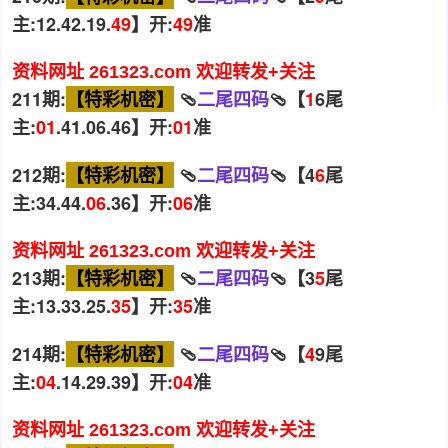
主:12.42.19.
49
】开:
49
准
资料网址 261323.com 欢迎转发+关注
211期:
【特彩机密】
🩴
二尾四码
🩴【
1
6尾
主:
01
.41.06.46】开:
01
准
212期:
【特彩机密】
🩴
二尾四码
🩴【4
6
尾
主:34.44.
06
.36】开:
06
准
资料网址 261323.com 欢迎转发+关注
213期:
【特彩机密】
🩴
二尾四码
🩴【3
5
尾
主:13.33.25.
35
】开:
35
准
214期:
【特彩机密】
🩴
二尾四码
🩴【
4
9尾
主:
04
.14.29.39】开:
04
准
资料网址 261323.com 欢迎转发+关注