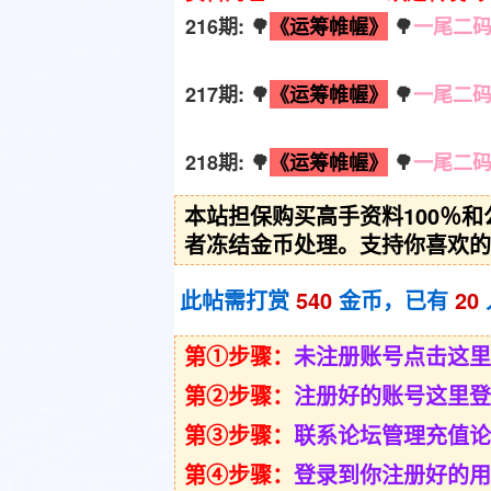
216期: 🌳
《运筹帷幄》
🌳
一尾二
217期: 🌳
《运筹帷幄》
🌳
一尾二
218期: 🌳
《运筹帷幄》
🌳
一尾二
本站担保购买高手资料100％
者冻结金币处理。支持你喜欢的
此帖需打赏
540
金币，已有
20
第①步骤：
未注册账号点击这里
第②步骤：
注册好的账号这里登
第③步骤：
联系论坛管理充值论
第④步骤：
登录到你注册好的用