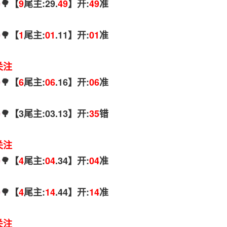
码
🌳【
9
尾主:29.
49
】开:
49
准
码
🌳【
1
尾主:
01
.11】开:
01
准
关注
码
🌳【
6
尾主:
06
.16】开:
06
准
码
🌳【3尾主:03.13】开:
35
错
关注
码
🌳【
4
尾主:
04
.34】开:
04
准
码
🌳【
4
尾主:
14
.44】开:
14
准
关注