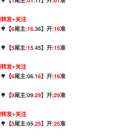
码
🌳【
1
尾主:
01
.11】开:
01
准
迎转发+关注
码
🌳【
6
尾主:
16
.36】开:
16
准
码
🌳【
5
尾主:
15
.45】开:
15
准
迎转发+关注
码
🌳【
6
尾主:06.
16
】开:
16
准
码
🌳【
9
尾主:09.
29
】开:
29
准
迎转发+关注
码
🌳【
5
尾主:05.
25
】开:
25
准