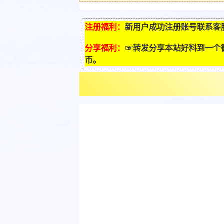
注册福利：
新用户成功注册账号联系客服
分享福利：
☞转发分享本站好料到一个
币。