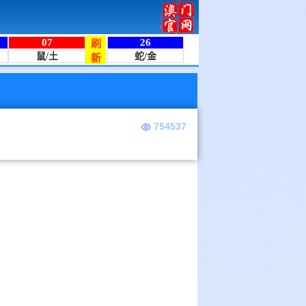
754537