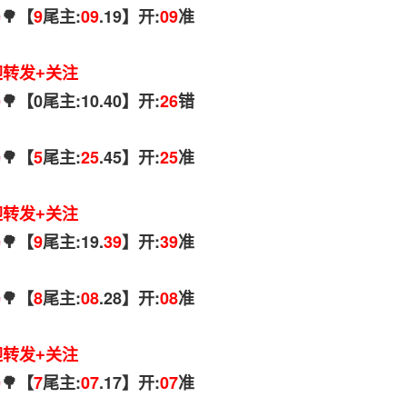
码
🌳【
9
尾主:
09
.19】开:
09
准
迎转发+关注
码
🌳【0尾主:10.40】开:
26
错
码
🌳【
5
尾主:
25
.45】开:
25
准
迎转发+关注
码
🌳【
9
尾主:19.
39
】开:
39
准
码
🌳【
8
尾主:
08
.28】开:
08
准
迎转发+关注
码
🌳【
7
尾主:
07
.17】开:
07
准