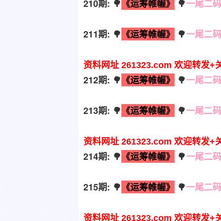
210期: 🌳
《运筹帷幄》
🌳
一尾二
211期: 🌳
《运筹帷幄》
🌳
一尾二
资料网址 261323.com 欢迎转发+
212期: 🌳
《运筹帷幄》
🌳
一尾二
213期: 🌳
《运筹帷幄》
🌳
一尾二
资料网址 261323.com 欢迎转发+
214期: 🌳
《运筹帷幄》
🌳
一尾二
215期: 🌳
《运筹帷幄》
🌳
一尾二
资料网址 261323.com 欢迎转发+