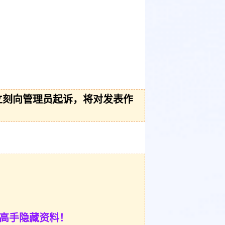
立刻向管理员起诉，将对发表作
赏高手隐藏资料！