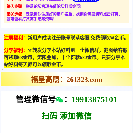
第③步骤：
联系论坛管理充值论坛打赏金币！
第④步骤：
登录到你注册好的用户名后，找到你需要资料点击打赏，
就可查看打赏高手隐藏资料！
注册福利：
新用户成功注册账号联系客服 免费领取88金币。
分享福利：
☞转发分享本站好料到一个微信群，截图给客服
可领取68金币，无限叠加，十个群就680金币。只要分享本
站好料每天都可以领取金币。
福星高照：261323.com
管理微信号
：
19913875101
扫
码 添加微信