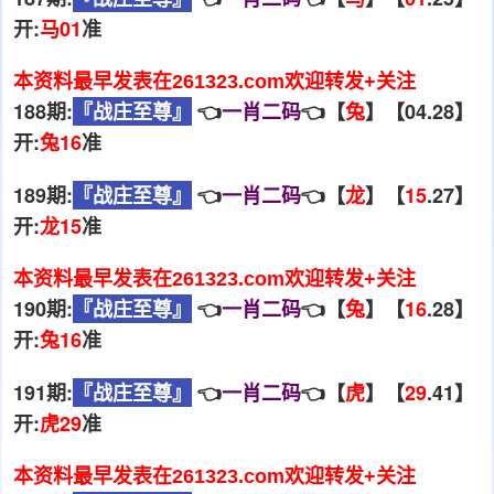
开:
马01
准
本资料最早发表在261323.com欢迎转发+关注
188期:
『战庄至尊』
👈
一肖二码
👈【
兔
】【04.28】
开:
兔16
准
189期:
『战庄至尊』
👈
一肖二码
👈【
龙
】【
15
.27】
开:
龙15
准
本资料最早发表在261323.com欢迎转发+关注
190期:
『战庄至尊』
👈
一肖二码
👈【
兔
】【
16
.28】
开:
兔16
准
191期:
『战庄至尊』
👈
一肖二码
👈【
虎
】【
29
.41】
开:
虎29
准
本资料最早发表在261323.com欢迎转发+关注