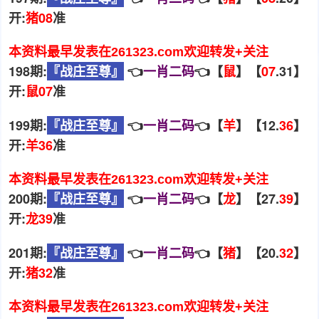
开:
猪08
准
本资料最早发表在261323.com欢迎转发+关注
198期:
『战庄至尊』
👈
一肖二码
👈【
鼠
】【
07
.31】
开:
鼠07
准
199期:
『战庄至尊』
👈
一肖二码
👈【
羊
】【12.
36
】
开:
羊36
准
本资料最早发表在261323.com欢迎转发+关注
200期:
『战庄至尊』
👈
一肖二码
👈【
龙
】【27.
39
】
开:
龙39
准
201期:
『战庄至尊』
👈
一肖二码
👈【
猪
】【20.
32
】
开:
猪32
准
本资料最早发表在261323.com欢迎转发+关注