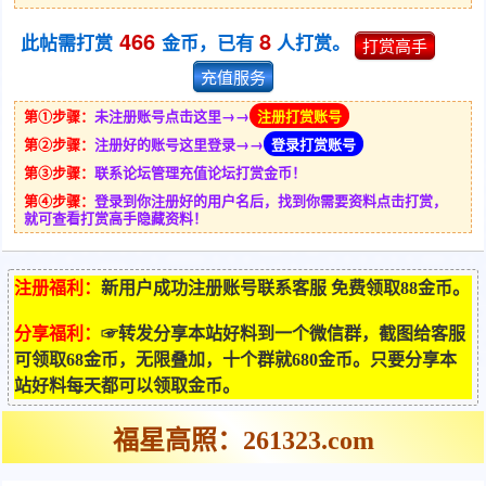
466
8
此帖需打赏
金币，已有
人打赏。
打赏高手
充值服务
第①步骤：
未注册账号点击这里→→
注册打赏账号
第②步骤：
注册好的账号这里登录→→
登录打赏账号
第③步骤：
联系论坛管理充值论坛打赏金币！
第④步骤：
登录到你注册好的用户名后，找到你需要资料点击打赏，
就可查看打赏高手隐藏资料！
注册福利：
新用户成功注册账号联系客服 免费领取88金币。
分享福利：
☞转发分享本站好料到一个微信群，截图给客服
可领取68金币，无限叠加，十个群就680金币。只要分享本
站好料每天都可以领取金币。
福星高照：261323.com