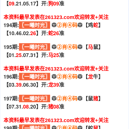
【
09
.21.05.17】开:
狗09
准
本资料最早发表在261323.com欢迎转发+关注
194期:
〖一曦时光〗
🥼
②肖④码
🥼【鸡
蛇
】
【10.46.02.
26
】开:
蛇26
准
195期:
〖一曦时光〗
🥼
②肖④码
🥼【
马
鼠】
【01.
25
.07.31】开:
马25
准
本资料最早发表在261323.com欢迎转发+关注
196期:
〖一曦时光〗
🥼
②肖④码
🥼【
龙
牛】
【03.
39
.06.30】开:
龙39
准
197期:
〖一曦时光〗
🥼
②肖④码
🥼【鼠
猪
】
【07.31.
08
.20】开:
猪08
准
本资料最早发表在261323.com欢迎转发+关注
198期:
〖一曦时光〗
🥼
②肖④码
🥼【蛇
鼠
】