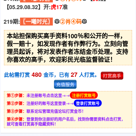
【05.29.08.32】开:
虎17
准
219期:
〖一曦时光〗
🥼
②肖④码
🥼
本站担保购买高手资料100％和公开的一样，
假一赔十，如发现作者有作弊行为。立刻向管
理员起诉，将对发表作者冻结金币处理。支持
你喜欢的高手，欢迎彩民光临监督验证！
480
27
此帖需打赏
金币，已有
人打赏。
打赏高手
充值服务
第①步骤：
未注册账号点击这里→→
注册打赏账号
第②步骤：
注册好的账号这里登录→→
登录打赏账号
第③步骤：
联系论坛管理充值论坛打赏金币！
第④步骤：
登录到你注册好的用户名后，找到你需要资料点击打赏，
就可查看打赏高手隐藏资料！