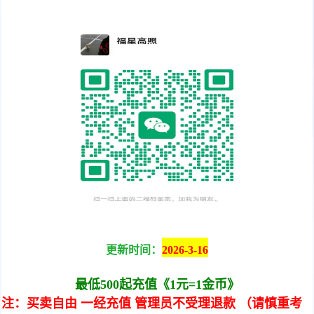
更新时间：
2026-3-16
最低500起充值《1元=1金币》
注：买卖自由 一经充值 管理员不受理退款 （请慎重考