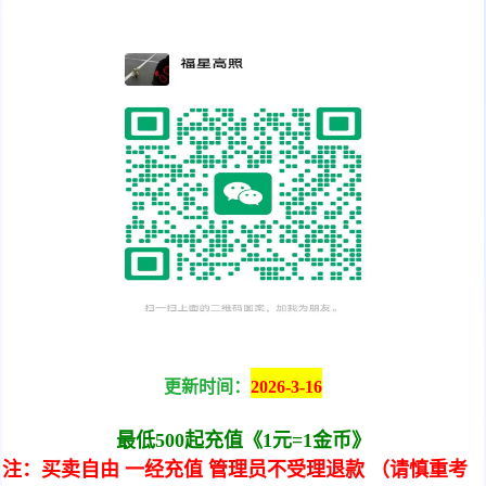
更新时间：
2026-3-16
最低500起充值《1元=1金币》
注：买卖自由 一经充值 管理员不受理退款 （请慎重考