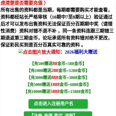
虑清楚是否需要充值 ）
所有出售的资料都是当期，每期都需要购买才能查看，
资料都经站长严格审核（10期中7至8期以上）验证通过
后才可以发布出售资料无法保证百分百期期中奖（请理
性消费）资料对错不退不补 ，同一条资料连跟三期错三
期退返第三期金币，论坛承诺所有资料错对绝不更改，
保证彩民买到是百分百真实可靠的资料 。
通知
：2026福利大赠送
88
【充500赠送
金币=588金币】
2
88
【充1000赠送
金币=1288金币】
888
【充3000赠送
金币=3888金币】
1
888
【充5000赠送
金币
=6888金币】
5888
【充10000赠送
金币=15888金币】
点击进入注册用户名
【注册-充值-购买-流程】