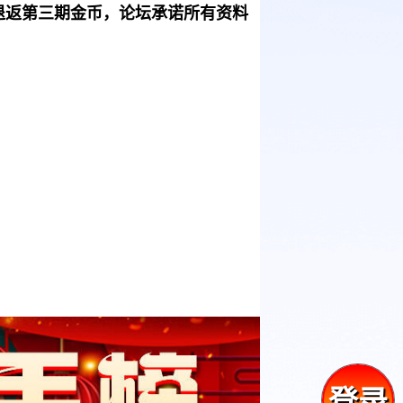
退返第三期金币，论坛承诺所有资料
登录