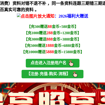
消费）资料对错不退不补 ，同一条资料连跟三期错三期
百真实可靠的资料 。
通知
：2026福利大赠送
88
【充500赠送
金币=588金币】
2
88
【充1000赠送
金币=1288金币】
888
【充3000赠送
金币=3888金币】
1
888
【充5000赠送
金币
=6888金币】
5888
【充10000赠送
金币=15888金币】
点击进入注册用户名
【注册-充值-购买-流程】