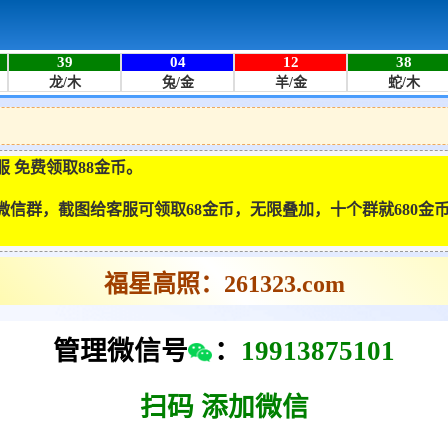
 免费领取88金币。
微信群，截图给客服可领取68金币，无限叠加，十个群就680金
福星高照：261323.com
管理微信号
：
19913875101
扫
码 添加微信