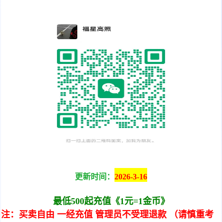
更新时间：
2026-3-16
最低500起充值《1元=1金币》
注：买卖自由 一经充值 管理员不受理退款 （请慎重考