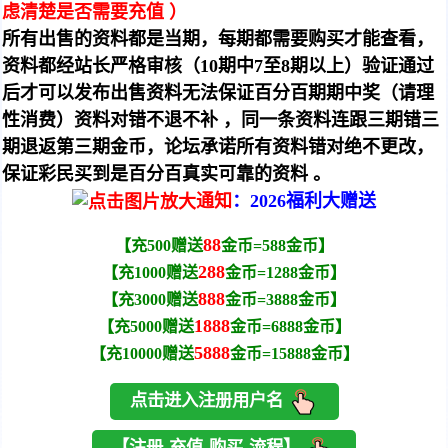
虑清楚是否需要充值 ）
所有出售的资料都是当期，每期都需要购买才能查看，
资料都经站长严格审核（10期中7至8期以上）验证通过
后才可以发布出售资料无法保证百分百期期中奖（请理
性消费）资料对错不退不补 ，同一条资料连跟三期错三
期退返第三期金币，论坛承诺所有资料错对绝不更改，
保证彩民买到是百分百真实可靠的资料 。
通知
：2026福利大赠送
88
【充500赠送
金币=588金币】
2
88
【充1000赠送
金币=1288金币】
888
【充3000赠送
金币=3888金币】
1
888
【充5000赠送
金币
=6888金币】
5888
【充10000赠送
金币=15888金币】
点击进入注册用户名
【注册-充值-购买-流程】