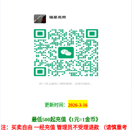
更新时间：
2026-3-16
最低500起充值《1元=1金币》
注：买卖自由 一经充值 管理员不受理退款 （请慎重考