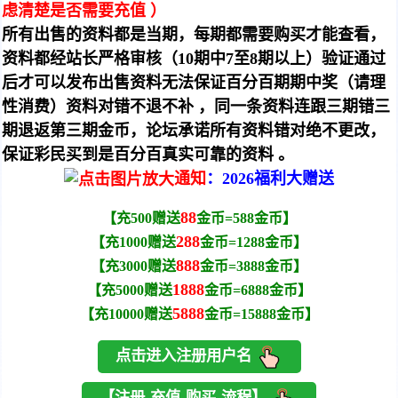
虑清楚是否需要充值 ）
所有出售的资料都是当期，每期都需要购买才能查看，
资料都经站长严格审核（10期中7至8期以上）验证通过
后才可以发布出售资料无法保证百分百期期中奖（请理
性消费）资料对错不退不补 ，同一条资料连跟三期错三
期退返第三期金币，论坛承诺所有资料错对绝不更改，
保证彩民买到是百分百真实可靠的资料 。
通知
：2026福利大赠送
88
【充500赠送
金币=588金币】
2
88
【充1000赠送
金币=1288金币】
888
【充3000赠送
金币=3888金币】
1
888
【充5000赠送
金币
=6888金币】
5888
【充10000赠送
金币=15888金币】
点击进入注册用户名
【注册-充值-购买-流程】